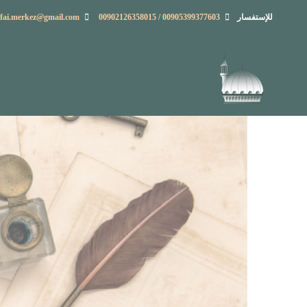
للإستفسار
00905399377603 /
00902126358015
ifai.merkez@gmail.com