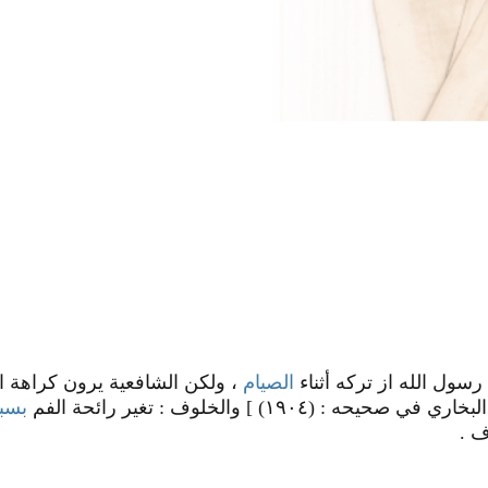
 رسول الله از ترکه أثناء
الصيام
، ولكن الشافعية يرون كراهة است
في صحيحه : (١٩٠٤) ] والخلوف : تغير رائحة الفم
بسب
ف .