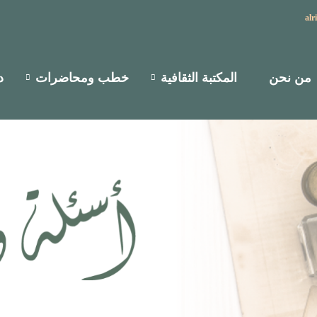
alr
من نحن
المكتبة الثقافية
خطب ومحاضرات
د