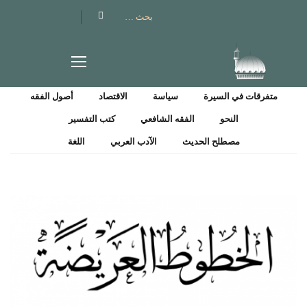
ALL
فرق ومذاهب
كتب مؤلفين
الأخلاق والتصوف
متون العقيدة
التدريس والتربية
للأطفال
السيرة المباركة
متفرقات علوم القرآن
علوم القرآن
متفرقات في السيرة
سياسة
الاقتصاد
أصول الفقه
النحو
الفقه الشافعي
كتب التفسير
مصطلح الحديث
الآدب العربي
اللغة